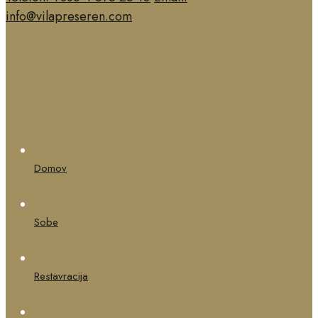
info@vilapreseren.com
Domov
Sobe
Restavracija