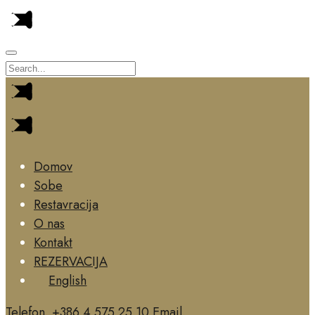
Domov
Sobe
Restavracija
O nas
Kontakt
REZERVACIJA
English
Telefon. +386 4 575 25 10
Email.