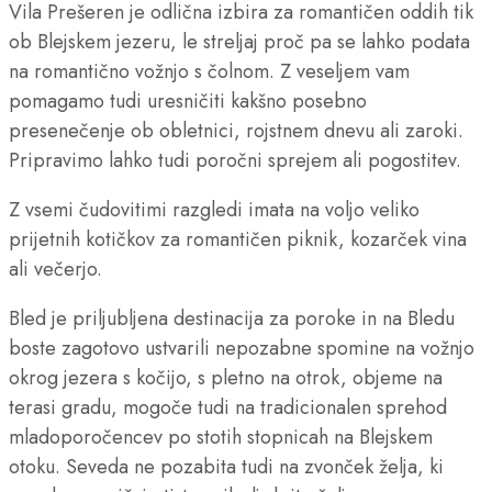
Vila Prešeren je odlična izbira za romantičen oddih tik
ob Blejskem jezeru, le streljaj proč pa se lahko podata
na romantično vožnjo s čolnom. Z veseljem vam
pomagamo tudi uresničiti kakšno posebno
presenečenje ob obletnici, rojstnem dnevu ali zaroki.
Pripravimo lahko tudi poročni sprejem ali pogostitev.
Z vsemi čudovitimi razgledi imata na voljo veliko
prijetnih kotičkov za romantičen piknik, kozarček vina
ali večerjo.
Bled je priljubljena destinacija za poroke in na Bledu
boste zagotovo ustvarili nepozabne spomine na vožnjo
okrog jezera s kočijo, s pletno na otrok, objeme na
terasi gradu, mogoče tudi na tradicionalen sprehod
mladoporočencev po stotih stopnicah na Blejskem
otoku. Seveda ne pozabita tudi na zvonček želja, ki